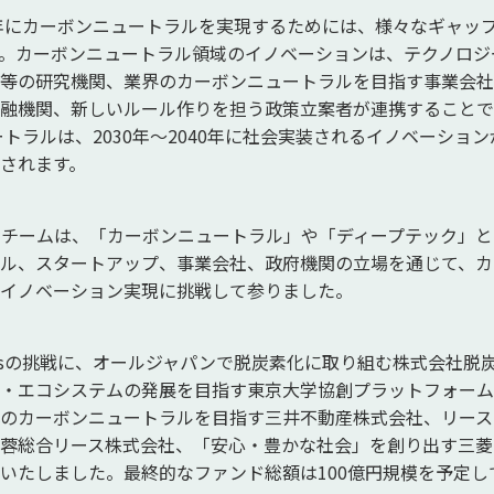
0年にカーボンニュートラルを実現するためには、様々なギャッ
。カーボンニュートラル領域のイノベーションは、テクノロジ
等の研究機関、業界のカーボンニュートラルを目指す事業会社
融機関、新しいルール作りを担う政策立案者が連携することで
ートラルは、2030年～2040年に社会実装されるイノベーション
されます。
資チームは、「カーボンニュートラル」や「ディープテック」
ル、スタートアップ、事業会社、政府機関の立場を通じて、カ
イノベーション実現に挑戦して参りました。
vatorsの挑戦に、オールジャパンで脱炭素化に取り組む株式会社
・エコシステムの発展を目指す東京大学協創プラットフォーム
のカーボンニュートラルを目指す三井不動産株式会社、リース
蓉総合リース株式会社、「安心・豊かな社会」を創り出す三菱U
いたしました。最終的なファンド総額は100億円規模を予定し