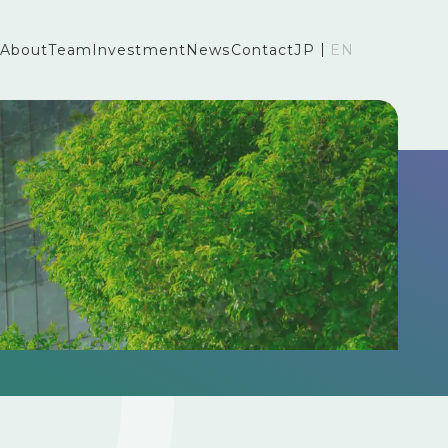
About
Team
Investment
News
Contact
JP
EN